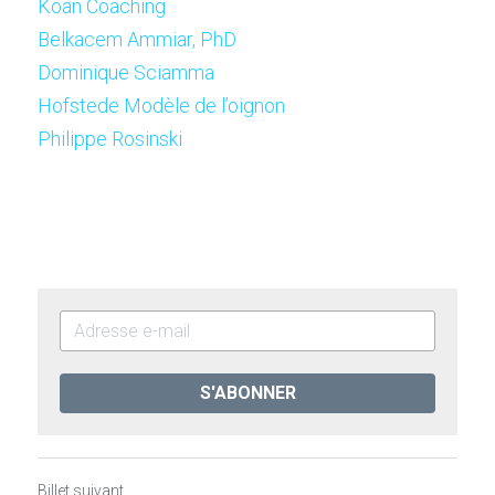
Koan Coaching
B
elkacem Ammiar, PhD
D
o
minique Sciamma
H
ofstede M
odèle de l’oignon
Ph
i
lippe Rosinski
S'ABONNER
Billet suivant